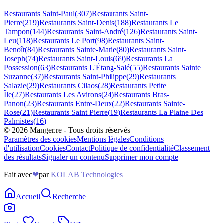
Restaurants
Saint-Paul
(
307
)
Restaurants
Saint-
Pierre
(
219
)
Restaurants
Saint-Denis
(
188
)
Restaurants
Le
Tampon
(
144
)
Restaurants
Saint-André
(
126
)
Restaurants
Saint-
Leu
(
118
)
Restaurants
Le Port
(
98
)
Restaurants
Saint-
Benoît
(
84
)
Restaurants
Sainte-Marie
(
80
)
Restaurants
Saint-
Joseph
(
74
)
Restaurants
Saint-Louis
(
69
)
Restaurants
La
Possession
(
63
)
Restaurants
L'Étang-Salé
(
55
)
Restaurants
Sainte
Suzanne
(
37
)
Restaurants
Saint-Philippe
(
29
)
Restaurants
Salazie
(
29
)
Restaurants
Cilaos
(
28
)
Restaurants
Petite
Île
(
27
)
Restaurants
Les Avirons
(
24
)
Restaurants
Bras-
Panon
(
23
)
Restaurants
Entre-Deux
(
22
)
Restaurants
Sainte-
Rose
(
21
)
Restaurants
Saint Pierre
(
19
)
Restaurants
La Plaine Des
Palmistes
(
16
)
©
2026
Manger.re - Tous droits réservés
Paramètres des cookies
Mentions légales
Conditions
d'utilisation
Cookies
Contact
Politique de confidentialité
Classement
des résultats
Signaler un contenu
Supprimer mon compte
Fait avec
❤
par
KOLAB Technologies
Accueil
Recherche