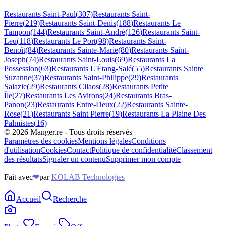
Restaurants
Saint-Paul
(
307
)
Restaurants
Saint-
Pierre
(
219
)
Restaurants
Saint-Denis
(
188
)
Restaurants
Le
Tampon
(
144
)
Restaurants
Saint-André
(
126
)
Restaurants
Saint-
Leu
(
118
)
Restaurants
Le Port
(
98
)
Restaurants
Saint-
Benoît
(
84
)
Restaurants
Sainte-Marie
(
80
)
Restaurants
Saint-
Joseph
(
74
)
Restaurants
Saint-Louis
(
69
)
Restaurants
La
Possession
(
63
)
Restaurants
L'Étang-Salé
(
55
)
Restaurants
Sainte
Suzanne
(
37
)
Restaurants
Saint-Philippe
(
29
)
Restaurants
Salazie
(
29
)
Restaurants
Cilaos
(
28
)
Restaurants
Petite
Île
(
27
)
Restaurants
Les Avirons
(
24
)
Restaurants
Bras-
Panon
(
23
)
Restaurants
Entre-Deux
(
22
)
Restaurants
Sainte-
Rose
(
21
)
Restaurants
Saint Pierre
(
19
)
Restaurants
La Plaine Des
Palmistes
(
16
)
©
2026
Manger.re - Tous droits réservés
Paramètres des cookies
Mentions légales
Conditions
d'utilisation
Cookies
Contact
Politique de confidentialité
Classement
des résultats
Signaler un contenu
Supprimer mon compte
Fait avec
❤
par
KOLAB Technologies
Accueil
Recherche