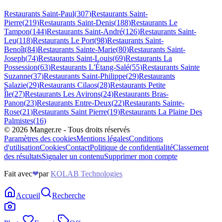
Restaurants
Saint-Paul
(
307
)
Restaurants
Saint-
Pierre
(
219
)
Restaurants
Saint-Denis
(
188
)
Restaurants
Le
Tampon
(
144
)
Restaurants
Saint-André
(
126
)
Restaurants
Saint-
Leu
(
118
)
Restaurants
Le Port
(
98
)
Restaurants
Saint-
Benoît
(
84
)
Restaurants
Sainte-Marie
(
80
)
Restaurants
Saint-
Joseph
(
74
)
Restaurants
Saint-Louis
(
69
)
Restaurants
La
Possession
(
63
)
Restaurants
L'Étang-Salé
(
55
)
Restaurants
Sainte
Suzanne
(
37
)
Restaurants
Saint-Philippe
(
29
)
Restaurants
Salazie
(
29
)
Restaurants
Cilaos
(
28
)
Restaurants
Petite
Île
(
27
)
Restaurants
Les Avirons
(
24
)
Restaurants
Bras-
Panon
(
23
)
Restaurants
Entre-Deux
(
22
)
Restaurants
Sainte-
Rose
(
21
)
Restaurants
Saint Pierre
(
19
)
Restaurants
La Plaine Des
Palmistes
(
16
)
©
2026
Manger.re - Tous droits réservés
Paramètres des cookies
Mentions légales
Conditions
d'utilisation
Cookies
Contact
Politique de confidentialité
Classement
des résultats
Signaler un contenu
Supprimer mon compte
Fait avec
❤
par
KOLAB Technologies
Accueil
Recherche