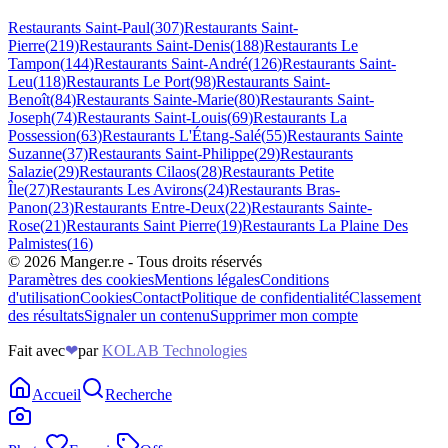
Restaurants
Saint-Paul
(
307
)
Restaurants
Saint-
Pierre
(
219
)
Restaurants
Saint-Denis
(
188
)
Restaurants
Le
Tampon
(
144
)
Restaurants
Saint-André
(
126
)
Restaurants
Saint-
Leu
(
118
)
Restaurants
Le Port
(
98
)
Restaurants
Saint-
Benoît
(
84
)
Restaurants
Sainte-Marie
(
80
)
Restaurants
Saint-
Joseph
(
74
)
Restaurants
Saint-Louis
(
69
)
Restaurants
La
Possession
(
63
)
Restaurants
L'Étang-Salé
(
55
)
Restaurants
Sainte
Suzanne
(
37
)
Restaurants
Saint-Philippe
(
29
)
Restaurants
Salazie
(
29
)
Restaurants
Cilaos
(
28
)
Restaurants
Petite
Île
(
27
)
Restaurants
Les Avirons
(
24
)
Restaurants
Bras-
Panon
(
23
)
Restaurants
Entre-Deux
(
22
)
Restaurants
Sainte-
Rose
(
21
)
Restaurants
Saint Pierre
(
19
)
Restaurants
La Plaine Des
Palmistes
(
16
)
©
2026
Manger.re - Tous droits réservés
Paramètres des cookies
Mentions légales
Conditions
d'utilisation
Cookies
Contact
Politique de confidentialité
Classement
des résultats
Signaler un contenu
Supprimer mon compte
Fait avec
❤
par
KOLAB Technologies
Accueil
Recherche