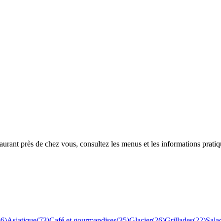
rant près de chez vous, consultez les menus et les informations pratiq
96
)
Asiatique
(
73
)
Café et gourmandises
(
35
)
Glacier
(
26
)
Grillades
(
22
)
Sala