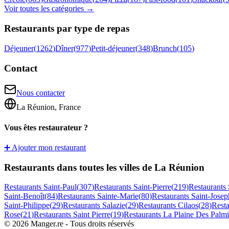
Voir toutes les catégories →
Restaurants par type de repas
Déjeuner
(
1262
)
Dîner
(
977
)
Petit-déjeuner
(
348
)
Brunch
(
105
)
Contact
Nous contacter
La Réunion, France
Vous êtes restaurateur ?
➕ Ajouter mon restaurant
Restaurants dans toutes les villes de La Réunion
Restaurants
Saint-Paul
(
307
)
Restaurants
Saint-Pierre
(
219
)
Restaurants
Saint-Benoît
(
84
)
Restaurants
Sainte-Marie
(
80
)
Restaurants
Saint-Josep
Saint-Philippe
(
29
)
Restaurants
Salazie
(
29
)
Restaurants
Cilaos
(
28
)
Rest
Rose
(
21
)
Restaurants
Saint Pierre
(
19
)
Restaurants
La Plaine Des Palmi
©
2026
Manger.re - Tous droits réservés