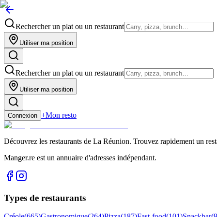
Rechercher un plat ou un restaurant
Utiliser ma position
Rechercher un plat ou un restaurant
Utiliser ma position
+
Mon resto
Connexion
Découvrez les restaurants de La Réunion. Trouvez rapidement un restau
Manger.re est un annuaire d'adresses indépendant.
Types de restaurants
Créole
(
665
)
Gastronomique
(
264
)
Pizza
(
187
)
Fast-food
(
101
)
Snackbar
(