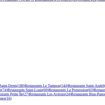
Saint-Denis
(
188
)
Restaurants
Le Tampon
(
144
)
Restaurants
Saint-André
h
(
74
)
Restaurants
Saint-Louis
(
69
)
Restaurants
La Possession
(
63
)
Restau
aurants
Petite Île
(
27
)
Restaurants
Les Avirons
(
24
)
Restaurants
Bras-Pano
stes
(
16
)