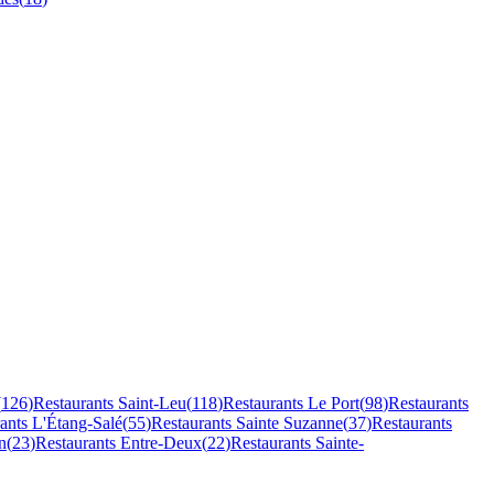
(
126
)
Restaurants
Saint-Leu
(
118
)
Restaurants
Le Port
(
98
)
Restaurants
rants
L'Étang-Salé
(
55
)
Restaurants
Sainte Suzanne
(
37
)
Restaurants
n
(
23
)
Restaurants
Entre-Deux
(
22
)
Restaurants
Sainte-