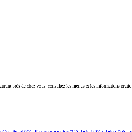
rant près de chez vous, consultez les menus et les informations pratiq
96
)
Asiatique
(
73
)
Café et gourmandises
(
35
)
Glacier
(
26
)
Grillades
(
22
)
Sala