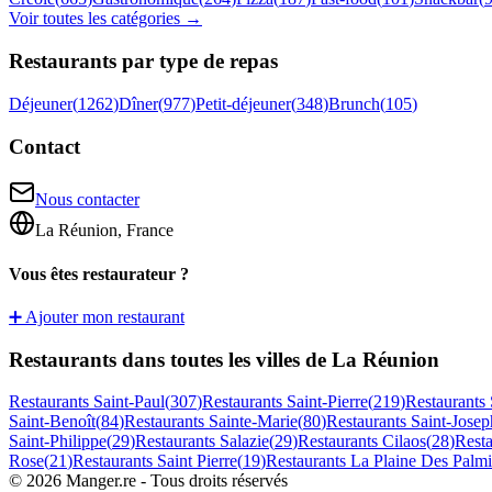
Voir toutes les catégories →
Restaurants par type de repas
Déjeuner
(
1262
)
Dîner
(
977
)
Petit-déjeuner
(
348
)
Brunch
(
105
)
Contact
Nous contacter
La Réunion, France
Vous êtes restaurateur ?
➕ Ajouter mon restaurant
Restaurants dans toutes les villes de La Réunion
Restaurants
Saint-Paul
(
307
)
Restaurants
Saint-Pierre
(
219
)
Restaurants
Saint-Benoît
(
84
)
Restaurants
Sainte-Marie
(
80
)
Restaurants
Saint-Josep
Saint-Philippe
(
29
)
Restaurants
Salazie
(
29
)
Restaurants
Cilaos
(
28
)
Rest
Rose
(
21
)
Restaurants
Saint Pierre
(
19
)
Restaurants
La Plaine Des Palmi
©
2026
Manger.re - Tous droits réservés