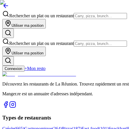
Rechercher un plat ou un restaurant
Utiliser ma position
Rechercher un plat ou un restaurant
Utiliser ma position
+
Mon resto
Connexion
Découvrez les restaurants de La Réunion. Trouvez rapidement un restau
Manger.re est un annuaire d'adresses indépendant.
Types de restaurants
Créole
(
665
)
Gastronomique
(
264
)
Pizza
(
187
)
Fast-food
(
101
)
Snackbar
(