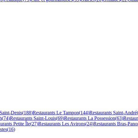
Saint-Denis
(
188
)
Restaurants
Le Tampon
(
144
)
Restaurants
Saint-André
h
(
74
)
Restaurants
Saint-Louis
(
69
)
Restaurants
La Possession
(
63
)
Restau
aurants
Petite Île
(
27
)
Restaurants
Les Avirons
(
24
)
Restaurants
Bras-Pano
stes
(
16
)