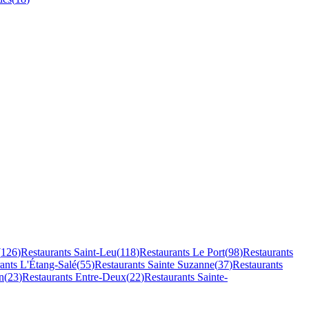
(
126
)
Restaurants
Saint-Leu
(
118
)
Restaurants
Le Port
(
98
)
Restaurants
rants
L'Étang-Salé
(
55
)
Restaurants
Sainte Suzanne
(
37
)
Restaurants
n
(
23
)
Restaurants
Entre-Deux
(
22
)
Restaurants
Sainte-