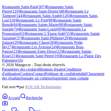
Restaurants
Saint-Paul
(
307
)
Restaurants
Saint-
Pierre
(
219
)
Restaurants
Saint-Denis
(
188
)
Restaurants
Le
Tampon
(
144
)
Restaurants
Saint-André
(
126
)
Restaurants
Saint-
Leu
(
118
)
Restaurants
Le Port
(
98
)
Restaurants
Saint-
Benoît
(
84
)
Restaurants
Sainte-Marie
(
80
)
Restaurants
Saint-
Joseph
(
74
)
Restaurants
Saint-Louis
(
69
)
Restaurants
La
Possession
(
63
)
Restaurants
L'Étang-Salé
(
55
)
Restaurants
Sainte
Suzanne
(
37
)
Restaurants
Saint-Philippe
(
29
)
Restaurants
Salazie
(
29
)
Restaurants
Cilaos
(
28
)
Restaurants
Petite
Île
(
27
)
Restaurants
Les Avirons
(
24
)
Restaurants
Bras-
Panon
(
23
)
Restaurants
Entre-Deux
(
22
)
Restaurants
Sainte-
Rose
(
21
)
Restaurants
Saint Pierre
(
19
)
Restaurants
La Plaine Des
Palmistes
(
16
)
©
2026
Manger.re - Tous droits réservés
Paramètres des cookies
Mentions légales
Conditions
d'utilisation
Cookies
Contact
Politique de confidentialité
Classement
des résultats
Signaler un contenu
Supprimer mon compte
Fait avec
❤
par
KOLAB Technologies
Accueil
Recherche