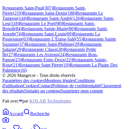
Restaurants
Saint-Paul
(
307
)
Restaurants
Saint-
Pierre
(
219
)
Restaurants
Saint-Denis
(
188
)
Restaurants
Le
Tampon
(
144
)
Restaurants
Saint-André
(
126
)
Restaurants
Saint-
Leu
(
118
)
Restaurants
Le Port
(
98
)
Restaurants
Saint-
Benoît
(
84
)
Restaurants
Sainte-Marie
(
80
)
Restaurants
Saint-
Joseph
(
74
)
Restaurants
Saint-Louis
(
69
)
Restaurants
La
Possession
(
63
)
Restaurants
L'Étang-Salé
(
55
)
Restaurants
Sainte
Suzanne
(
37
)
Restaurants
Saint-Philippe
(
29
)
Restaurants
Salazie
(
29
)
Restaurants
Cilaos
(
28
)
Restaurants
Petite
Île
(
27
)
Restaurants
Les Avirons
(
24
)
Restaurants
Bras-
Panon
(
23
)
Restaurants
Entre-Deux
(
22
)
Restaurants
Sainte-
Rose
(
21
)
Restaurants
Saint Pierre
(
19
)
Restaurants
La Plaine Des
Palmistes
(
16
)
©
2026
Manger.re - Tous droits réservés
Paramètres des cookies
Mentions légales
Conditions
d'utilisation
Cookies
Contact
Politique de confidentialité
Classement
des résultats
Signaler un contenu
Supprimer mon compte
Fait avec
❤
par
KOLAB Technologies
Accueil
Recherche