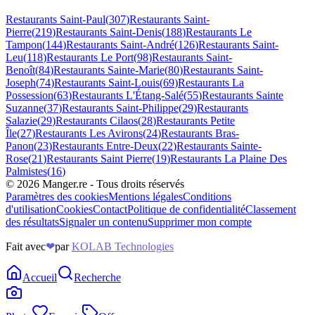
Restaurants
Saint-Paul
(
307
)
Restaurants
Saint-
Pierre
(
219
)
Restaurants
Saint-Denis
(
188
)
Restaurants
Le
Tampon
(
144
)
Restaurants
Saint-André
(
126
)
Restaurants
Saint-
Leu
(
118
)
Restaurants
Le Port
(
98
)
Restaurants
Saint-
Benoît
(
84
)
Restaurants
Sainte-Marie
(
80
)
Restaurants
Saint-
Joseph
(
74
)
Restaurants
Saint-Louis
(
69
)
Restaurants
La
Possession
(
63
)
Restaurants
L'Étang-Salé
(
55
)
Restaurants
Sainte
Suzanne
(
37
)
Restaurants
Saint-Philippe
(
29
)
Restaurants
Salazie
(
29
)
Restaurants
Cilaos
(
28
)
Restaurants
Petite
Île
(
27
)
Restaurants
Les Avirons
(
24
)
Restaurants
Bras-
Panon
(
23
)
Restaurants
Entre-Deux
(
22
)
Restaurants
Sainte-
Rose
(
21
)
Restaurants
Saint Pierre
(
19
)
Restaurants
La Plaine Des
Palmistes
(
16
)
©
2026
Manger.re - Tous droits réservés
Paramètres des cookies
Mentions légales
Conditions
d'utilisation
Cookies
Contact
Politique de confidentialité
Classement
des résultats
Signaler un contenu
Supprimer mon compte
Fait avec
❤
par
KOLAB Technologies
Accueil
Recherche