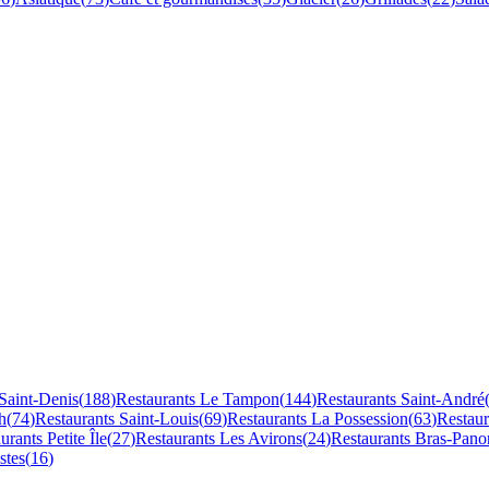
Saint-Denis
(
188
)
Restaurants
Le Tampon
(
144
)
Restaurants
Saint-André
h
(
74
)
Restaurants
Saint-Louis
(
69
)
Restaurants
La Possession
(
63
)
Restau
aurants
Petite Île
(
27
)
Restaurants
Les Avirons
(
24
)
Restaurants
Bras-Pano
stes
(
16
)