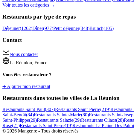
Voir toutes les catégories →
Restaurants par type de repas
Déjeuner
(
1262
)
Dîner
(
977
)
Petit-déjeuner
(
348
)
Brunch
(
105
)
Contact
Nous contacter
La Réunion, France
Vous êtes restaurateur ?
➕ Ajouter mon restaurant
Restaurants dans toutes les villes de La Réunion
Restaurants
Saint-Paul
(
307
)
Restaurants
Saint-Pierre
(
219
)
Restaurants
Saint-Benoît
(
84
)
Restaurants
Sainte-Marie
(
80
)
Restaurants
Saint-Josep
Saint-Philippe
(
29
)
Restaurants
Salazie
(
29
)
Restaurants
Cilaos
(
28
)
Rest
Rose
(
21
)
Restaurants
Saint Pierre
(
19
)
Restaurants
La Plaine Des Palmi
©
2026
Manger.re - Tous droits réservés