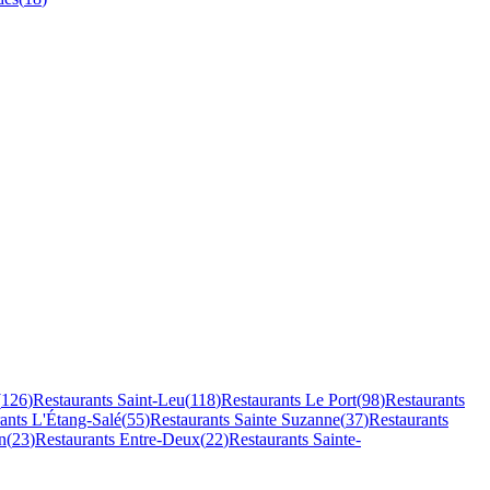
(
126
)
Restaurants
Saint-Leu
(
118
)
Restaurants
Le Port
(
98
)
Restaurants
rants
L'Étang-Salé
(
55
)
Restaurants
Sainte Suzanne
(
37
)
Restaurants
n
(
23
)
Restaurants
Entre-Deux
(
22
)
Restaurants
Sainte-