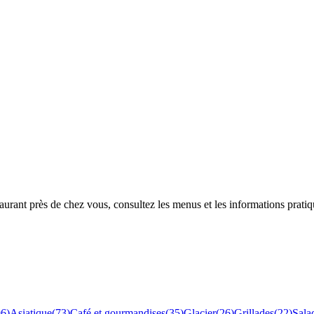
rant près de chez vous, consultez les menus et les informations pratiq
96
)
Asiatique
(
73
)
Café et gourmandises
(
35
)
Glacier
(
26
)
Grillades
(
22
)
Sala