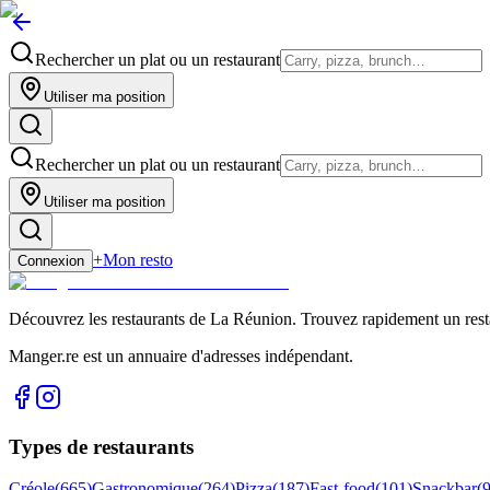
Rechercher un plat ou un restaurant
Utiliser ma position
Rechercher un plat ou un restaurant
Utiliser ma position
+
Mon resto
Connexion
Découvrez les restaurants de La Réunion. Trouvez rapidement un restau
Manger.re est un annuaire d'adresses indépendant.
Types de restaurants
Créole
(
665
)
Gastronomique
(
264
)
Pizza
(
187
)
Fast-food
(
101
)
Snackbar
(