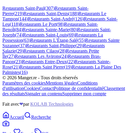
Restaurants
Saint-Paul
(
307
)
Restaurants
Saint-
Pierre
(
219
)
Restaurants
Saint-Denis
(
188
)
Restaurants
Le
Tampon
(
144
)
Restaurants
Saint-André
(
126
)
Restaurants
Saint-
Leu
(
118
)
Restaurants
Le Port
(
98
)
Restaurants
Saint-
Benoît
(
84
)
Restaurants
Sainte-Marie
(
80
)
Restaurants
Saint-
Joseph
(
74
)
Restaurants
Saint-Louis
(
69
)
Restaurants
La
Possession
(
63
)
Restaurants
L'Étang-Salé
(
55
)
Restaurants
Sainte
Suzanne
(
37
)
Restaurants
Saint-Philippe
(
29
)
Restaurants
Salazie
(
29
)
Restaurants
Cilaos
(
28
)
Restaurants
Petite
Île
(
27
)
Restaurants
Les Avirons
(
24
)
Restaurants
Bras-
Panon
(
23
)
Restaurants
Entre-Deux
(
22
)
Restaurants
Sainte-
Rose
(
21
)
Restaurants
Saint Pierre
(
19
)
Restaurants
La Plaine Des
Palmistes
(
16
)
©
2026
Manger.re - Tous droits réservés
Paramètres des cookies
Mentions légales
Conditions
d'utilisation
Cookies
Contact
Politique de confidentialité
Classement
des résultats
Signaler un contenu
Supprimer mon compte
Fait avec
❤
par
KOLAB Technologies
Accueil
Recherche