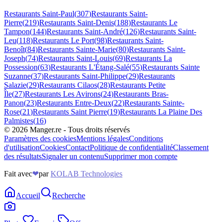
Restaurants
Saint-Paul
(
307
)
Restaurants
Saint-
Pierre
(
219
)
Restaurants
Saint-Denis
(
188
)
Restaurants
Le
Tampon
(
144
)
Restaurants
Saint-André
(
126
)
Restaurants
Saint-
Leu
(
118
)
Restaurants
Le Port
(
98
)
Restaurants
Saint-
Benoît
(
84
)
Restaurants
Sainte-Marie
(
80
)
Restaurants
Saint-
Joseph
(
74
)
Restaurants
Saint-Louis
(
69
)
Restaurants
La
Possession
(
63
)
Restaurants
L'Étang-Salé
(
55
)
Restaurants
Sainte
Suzanne
(
37
)
Restaurants
Saint-Philippe
(
29
)
Restaurants
Salazie
(
29
)
Restaurants
Cilaos
(
28
)
Restaurants
Petite
Île
(
27
)
Restaurants
Les Avirons
(
24
)
Restaurants
Bras-
Panon
(
23
)
Restaurants
Entre-Deux
(
22
)
Restaurants
Sainte-
Rose
(
21
)
Restaurants
Saint Pierre
(
19
)
Restaurants
La Plaine Des
Palmistes
(
16
)
©
2026
Manger.re - Tous droits réservés
Paramètres des cookies
Mentions légales
Conditions
d'utilisation
Cookies
Contact
Politique de confidentialité
Classement
des résultats
Signaler un contenu
Supprimer mon compte
Fait avec
❤
par
KOLAB Technologies
Accueil
Recherche