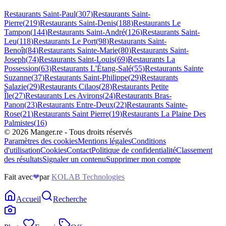
Restaurants
Saint-Paul
(
307
)
Restaurants
Saint-
Pierre
(
219
)
Restaurants
Saint-Denis
(
188
)
Restaurants
Le
Tampon
(
144
)
Restaurants
Saint-André
(
126
)
Restaurants
Saint-
Leu
(
118
)
Restaurants
Le Port
(
98
)
Restaurants
Saint-
Benoît
(
84
)
Restaurants
Sainte-Marie
(
80
)
Restaurants
Saint-
Joseph
(
74
)
Restaurants
Saint-Louis
(
69
)
Restaurants
La
Possession
(
63
)
Restaurants
L'Étang-Salé
(
55
)
Restaurants
Sainte
Suzanne
(
37
)
Restaurants
Saint-Philippe
(
29
)
Restaurants
Salazie
(
29
)
Restaurants
Cilaos
(
28
)
Restaurants
Petite
Île
(
27
)
Restaurants
Les Avirons
(
24
)
Restaurants
Bras-
Panon
(
23
)
Restaurants
Entre-Deux
(
22
)
Restaurants
Sainte-
Rose
(
21
)
Restaurants
Saint Pierre
(
19
)
Restaurants
La Plaine Des
Palmistes
(
16
)
©
2026
Manger.re - Tous droits réservés
Paramètres des cookies
Mentions légales
Conditions
d'utilisation
Cookies
Contact
Politique de confidentialité
Classement
des résultats
Signaler un contenu
Supprimer mon compte
Fait avec
❤
par
KOLAB Technologies
Accueil
Recherche