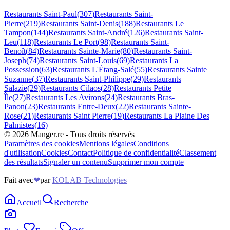
Restaurants
Saint-Paul
(
307
)
Restaurants
Saint-
Pierre
(
219
)
Restaurants
Saint-Denis
(
188
)
Restaurants
Le
Tampon
(
144
)
Restaurants
Saint-André
(
126
)
Restaurants
Saint-
Leu
(
118
)
Restaurants
Le Port
(
98
)
Restaurants
Saint-
Benoît
(
84
)
Restaurants
Sainte-Marie
(
80
)
Restaurants
Saint-
Joseph
(
74
)
Restaurants
Saint-Louis
(
69
)
Restaurants
La
Possession
(
63
)
Restaurants
L'Étang-Salé
(
55
)
Restaurants
Sainte
Suzanne
(
37
)
Restaurants
Saint-Philippe
(
29
)
Restaurants
Salazie
(
29
)
Restaurants
Cilaos
(
28
)
Restaurants
Petite
Île
(
27
)
Restaurants
Les Avirons
(
24
)
Restaurants
Bras-
Panon
(
23
)
Restaurants
Entre-Deux
(
22
)
Restaurants
Sainte-
Rose
(
21
)
Restaurants
Saint Pierre
(
19
)
Restaurants
La Plaine Des
Palmistes
(
16
)
©
2026
Manger.re - Tous droits réservés
Paramètres des cookies
Mentions légales
Conditions
d'utilisation
Cookies
Contact
Politique de confidentialité
Classement
des résultats
Signaler un contenu
Supprimer mon compte
Fait avec
❤
par
KOLAB Technologies
Accueil
Recherche