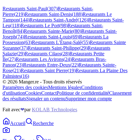
Restaurants
Saint-Paul
(
307
)
Restaurants
Saint-
Pierre
(
219
)
Restaurants
Saint-Denis
(
188
)
Restaurants
Le
Tampon
(
144
)
Restaurants
Saint-André
(
126
)
Restaurants
Saint-
Leu
(
118
)
Restaurants
Le Port
(
98
)
Restaurants
Saint-
Benoît
(
84
)
Restaurants
Sainte-Marie
(
80
)
Restaurants
Saint-
Joseph
(
74
)
Restaurants
Saint-Louis
(
69
)
Restaurants
La
Possession
(
63
)
Restaurants
L'Étang-Salé
(
55
)
Restaurants
Sainte
Suzanne
(
37
)
Restaurants
Saint-Philippe
(
29
)
Restaurants
Salazie
(
29
)
Restaurants
Cilaos
(
28
)
Restaurants
Petite
Île
(
27
)
Restaurants
Les Avirons
(
24
)
Restaurants
Bras-
Panon
(
23
)
Restaurants
Entre-Deux
(
22
)
Restaurants
Sainte-
Rose
(
21
)
Restaurants
Saint Pierre
(
19
)
Restaurants
La Plaine Des
Palmistes
(
16
)
©
2026
Manger.re - Tous droits réservés
Paramètres des cookies
Mentions légales
Conditions
d'utilisation
Cookies
Contact
Politique de confidentialité
Classement
des résultats
Signaler un contenu
Supprimer mon compte
Fait avec
❤
par
KOLAB Technologies
Accueil
Recherche