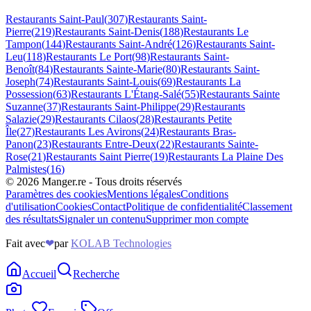
Restaurants
Saint-Paul
(
307
)
Restaurants
Saint-
Pierre
(
219
)
Restaurants
Saint-Denis
(
188
)
Restaurants
Le
Tampon
(
144
)
Restaurants
Saint-André
(
126
)
Restaurants
Saint-
Leu
(
118
)
Restaurants
Le Port
(
98
)
Restaurants
Saint-
Benoît
(
84
)
Restaurants
Sainte-Marie
(
80
)
Restaurants
Saint-
Joseph
(
74
)
Restaurants
Saint-Louis
(
69
)
Restaurants
La
Possession
(
63
)
Restaurants
L'Étang-Salé
(
55
)
Restaurants
Sainte
Suzanne
(
37
)
Restaurants
Saint-Philippe
(
29
)
Restaurants
Salazie
(
29
)
Restaurants
Cilaos
(
28
)
Restaurants
Petite
Île
(
27
)
Restaurants
Les Avirons
(
24
)
Restaurants
Bras-
Panon
(
23
)
Restaurants
Entre-Deux
(
22
)
Restaurants
Sainte-
Rose
(
21
)
Restaurants
Saint Pierre
(
19
)
Restaurants
La Plaine Des
Palmistes
(
16
)
©
2026
Manger.re - Tous droits réservés
Paramètres des cookies
Mentions légales
Conditions
d'utilisation
Cookies
Contact
Politique de confidentialité
Classement
des résultats
Signaler un contenu
Supprimer mon compte
Fait avec
❤
par
KOLAB Technologies
Accueil
Recherche