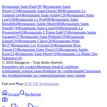
Restaurants
Saint-Paul
(
307
)
Restaurants
Saint-
Pierre
(
219
)
Restaurants
Saint-Denis
(
188
)
Restaurants
Le
Tampon
(
144
)
Restaurants
Saint-André
(
126
)
Restaurants
Saint-
Leu
(
118
)
Restaurants
Le Port
(
98
)
Restaurants
Saint-
Benoît
(
84
)
Restaurants
Sainte-Marie
(
80
)
Restaurants
Saint-
Joseph
(
74
)
Restaurants
Saint-Louis
(
69
)
Restaurants
La
Possession
(
63
)
Restaurants
L'Étang-Salé
(
55
)
Restaurants
Sainte
Suzanne
(
37
)
Restaurants
Saint-Philippe
(
29
)
Restaurants
Salazie
(
29
)
Restaurants
Cilaos
(
28
)
Restaurants
Petite
Île
(
27
)
Restaurants
Les Avirons
(
24
)
Restaurants
Bras-
Panon
(
23
)
Restaurants
Entre-Deux
(
22
)
Restaurants
Sainte-
Rose
(
21
)
Restaurants
Saint Pierre
(
19
)
Restaurants
La Plaine Des
Palmistes
(
16
)
©
2026
Manger.re - Tous droits réservés
Paramètres des cookies
Mentions légales
Conditions
d'utilisation
Cookies
Contact
Politique de confidentialité
Classement
des résultats
Signaler un contenu
Supprimer mon compte
Fait avec
❤
par
KOLAB Technologies
Accueil
Recherche