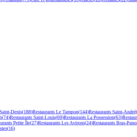
Saint-Denis
(
188
)
Restaurants
Le Tampon
(
144
)
Restaurants
Saint-André
h
(
74
)
Restaurants
Saint-Louis
(
69
)
Restaurants
La Possession
(
63
)
Restau
aurants
Petite Île
(
27
)
Restaurants
Les Avirons
(
24
)
Restaurants
Bras-Pano
stes
(
16
)