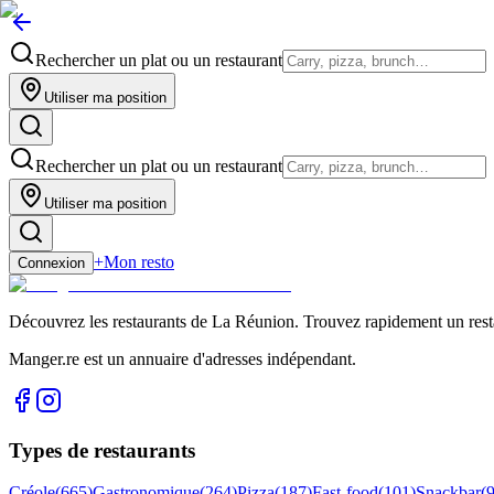
Rechercher un plat ou un restaurant
Utiliser ma position
Rechercher un plat ou un restaurant
Utiliser ma position
+
Mon resto
Connexion
Découvrez les restaurants de La Réunion. Trouvez rapidement un restau
Manger.re est un annuaire d'adresses indépendant.
Types de restaurants
Créole
(
665
)
Gastronomique
(
264
)
Pizza
(
187
)
Fast-food
(
101
)
Snackbar
(