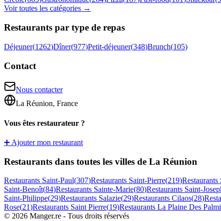
Voir toutes les catégories →
Restaurants par type de repas
Déjeuner
(
1262
)
Dîner
(
977
)
Petit-déjeuner
(
348
)
Brunch
(
105
)
Contact
Nous contacter
La Réunion, France
Vous êtes restaurateur ?
➕ Ajouter mon restaurant
Restaurants dans toutes les villes de La Réunion
Restaurants
Saint-Paul
(
307
)
Restaurants
Saint-Pierre
(
219
)
Restaurants
Saint-Benoît
(
84
)
Restaurants
Sainte-Marie
(
80
)
Restaurants
Saint-Josep
Saint-Philippe
(
29
)
Restaurants
Salazie
(
29
)
Restaurants
Cilaos
(
28
)
Rest
Rose
(
21
)
Restaurants
Saint Pierre
(
19
)
Restaurants
La Plaine Des Palmi
©
2026
Manger.re - Tous droits réservés