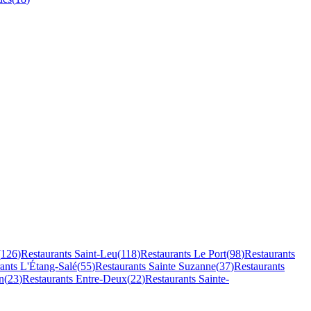
(
126
)
Restaurants
Saint-Leu
(
118
)
Restaurants
Le Port
(
98
)
Restaurants
rants
L'Étang-Salé
(
55
)
Restaurants
Sainte Suzanne
(
37
)
Restaurants
n
(
23
)
Restaurants
Entre-Deux
(
22
)
Restaurants
Sainte-