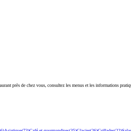
rant près de chez vous, consultez les menus et les informations pratiq
96
)
Asiatique
(
73
)
Café et gourmandises
(
35
)
Glacier
(
26
)
Grillades
(
22
)
Sala