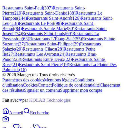
Restaurants
Saint-Paul
(
307
)
Restaurants
Saint-
Pierre
(
219
)
Restaurants
Saint-Denis
(
188
)
Restaurants
Le
Tampon
(
144
)
Restaurants
Saint-André
(
126
)
Restaurants
Saint-
Leu
(
118
)
Restaurants
Le Port
(
98
)
Restaurants
Saint-
Benoît
(
84
)
Restaurants
Sainte-Marie
(
80
)
Restaurants
Saint-
Joseph
(
74
)
Restaurants
Saint-Louis
(
69
)
Restaurants
La
Possession
(
63
)
Restaurants
L'Étang-Salé
(
55
)
Restaurants
Sainte
Suzanne
(
37
)
Restaurants
Saint-Philippe
(
29
)
Restaurants
Salazie
(
29
)
Restaurants
Cilaos
(
28
)
Restaurants
Petite
Île
(
27
)
Restaurants
Les Avirons
(
24
)
Restaurants
Bras-
Panon
(
23
)
Restaurants
Entre-Deux
(
22
)
Restaurants
Sainte-
Rose
(
21
)
Restaurants
Saint Pierre
(
19
)
Restaurants
La Plaine Des
Palmistes
(
16
)
©
2026
Manger.re - Tous droits réservés
Paramètres des cookies
Mentions légales
Conditions
d'utilisation
Cookies
Contact
Politique de confidentialité
Classement
des résultats
Signaler un contenu
Supprimer mon compte
Fait avec
❤
par
KOLAB Technologies
Accueil
Recherche